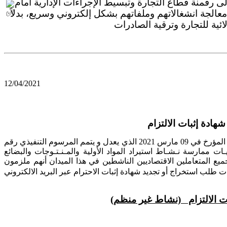
ى رقمنة قطاع التجارة وتبسيط الإجراءات الإدارية أمام
معالجة انشغالاتهم وملفاتهم بشكل إلكتروني وسريع، بدلاً
12/04/2021
تنفيذا لتعليمات وزير التجارة وبناءا على المرسوم التنفيذي رقم 21-94 المؤرخ في 09 مارس 2021 الذي يعدل و يتمم المرسوم التنفيذي رقم
ر سـنــة 2005 الـذي يـحـدد كـيـفـيـات ممارسة نـشـاط استيراد المواد الأولية والمـنـتـوجات والبضائع
ة جميع المتعاملين الاقتصاديين الناشطين في هذا الميدان أنهم ملزمون
ت الالتزام
(نشاط غير منظم)