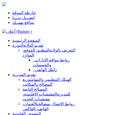
خارطة الموقع
اتصـــل بنــــا
مواقع تهمــك
الصفحة الرئيسية
تقديم الولاية
البويرة
التعريف بالولاية
التنظيم، الموقع،
الموارد
. روابط مواقع الإدارات
والؤسسات
. دليلك الهاتفي
تقديم المديرية
الهيكل التنظيمي والمهام
توزيع
المصالح والمكاتب
المصالح التابعة
للمديرية
المفتشيات الاقليمية،
مفتشيات الحدود
روابط الاتصال بمصالحنا
العنوان،
الهاتف، الفاكس
النصوص القانونية