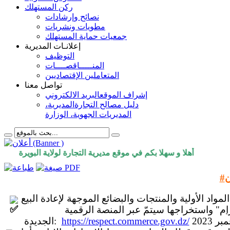
ركن المستهلك
نصائح وإرشادات
مطويات ونشريات
جمعيات حماية المستهلك
إعلانـات المديرية
التوظيف
المنـــــاقصــــات
المتعاملين الإقتصاديين
تواصل معنا
إشراف الموقع
البريد الالكتروني
دليل مصالح التجارة
المديرية،
المديريات الجهوية، الوزارة
أهلا و سهلا بكم في موقع مديرية التجارة لولاية البويرة
ن
تُنهي وزارة التجارة وترقية الصادرات، إلى علم مُستوردي المواد الأولية والمنتجات والبضائع الموجهة لإعادة البيع
م" واستخراجها سيتمّ عبر المنصة الرقمية
https://respect.commerce.gov.dz/
الجديدة: