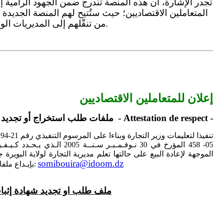
تجدر الإشارة، أن هذه المنصة تندرج ضمن الجهود الرامية إل
المتعاملين الاقتصاديين؛ حيث ستُتيح لهم المنصة الجديدة 
من تنقّلهم إلى المديريات الولائية للتجارة وترقية الصادرات.
إعلان للمتعاملين الاقتصاديين
ملفات طلب استخراج أو تجديد شهادة إثبات الالتزام - Attestation de respect -
05- 458 المؤرخ في 30 نـوفـمـبـ
الموجهة لإعادة البيع على حالتها تعلم مديرية التجارة لولاية البوير
somibouira@idoom.dz
بإيـداع ملفات طلب استخراج أو تجديد شهادة إثبات الاحترام عبر البريد الالكتروني:
ملف طلب او تجديد شهادة إثبا